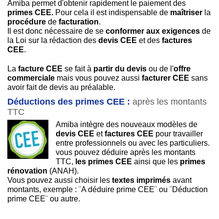
Amiba permet d'obtenir rapidement le paiement des
primes CEE.
Pour cela il est indispensable de
maîtriser
la
procédure
de
facturation
.
Il est donc nécessaire de se
conformer aux exigences
de
la Loi sur la rédaction des
devis CEE
et des
factures
CEE
.
La
facture CEE
se fait à
partir du devis
ou de l'
offre
commerciale
mais vous pouvez aussi
facturer CEE
sans
avoir fait de devis au préalable.
Déductions des primes CEE :
après les montants
TTC
Amiba intègre des nouveaux modèles de
devis CEE
et
factures CEE
pour travailler
entre professionnels ou avec les particuliers.
vous pouvez déduire après les montants
TTC,
les primes CEE
ainsi que les
primes
rénovation
(ANAH).
Vous pouvez aussi choisir les
textes imprimés
avant
montants, exemple : ¨A déduire prime CEE¨ ou ¨Déduction
prime CEE¨ ou autre.