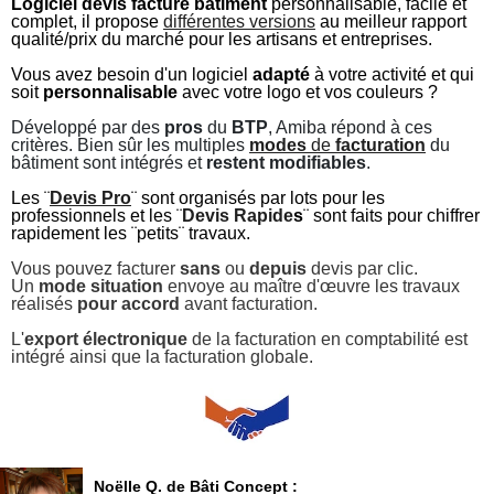
Logiciel
devis
facture
bâtiment
personnalisable, facile et
complet, il propose
différentes versions
au meilleur rapport
qualité/prix du marché pour les artisans et entreprises.
Vous avez besoin d'un logiciel
adapté
à votre activité et qui
soit
personnalisable
avec votre logo et vos couleurs ?
Développé par des
pros
du
BTP
, Amiba répond à ces
critères. Bien sûr les multiples
modes
de
facturation
du
bâtiment sont intégrés et
restent modifiables
.
Les ¨
Devis Pro
¨ sont organisés par lots pour les
professionnels et les ¨
Devis Rapide
s
¨ sont faits pour chiffrer
rapidement les ¨petits¨ travaux.
Vous pouvez facturer
sans
ou
depuis
devis par clic.
Un
mode situation
envoye au maître d'œuvre les travaux
réalisés
pour accord
avant facturation.
L'
export électronique
de la facturation en comptabilité est
intégré ainsi que la facturation globale.
Noëlle Q. de Bâti Concept :