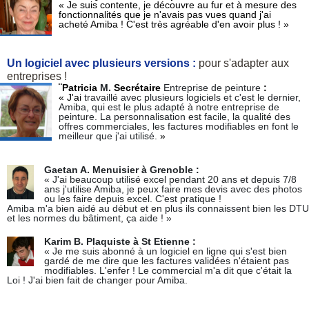
« Je suis contente, je découvre au fur et à mesure des
fonctionnalités que je n'avais pas vues quand j'ai
acheté Amiba ! C'est très agréable d'en avoir plus ! »
Un logiciel avec plusieurs versions :
pour s'adapter aux
entreprises !
¨Patricia
M
. Secrétaire
Entreprise de peinture
:
« J'ai
travaillé avec plusieurs logiciels et c'est le dernier,
Amiba, qui est le plus adapté à notre entreprise de
peinture. La personnalisation est facile, la qualité des
offres commerciales, les factures modifiables en font le
meilleur que j'ai utilisé.
»
Gaetan A. Menuisier à Grenoble :
« J'ai beaucoup utilisé excel pendant 20 ans et depuis 7/8
ans j'utilise Amiba, je peux faire mes devis avec des photos
ou les faire depuis excel. C'est pratique !
Amiba m'a bien aidé au début et en plus ils connaissent bien les DTU
et les normes du bâtiment, ça aide ! »
Karim B. Plaquiste à St Etienne :
« Je me suis abonné à un logiciel en ligne qui s'est bien
gardé de me dire que les factures validées n'étaient pas
modifiables. L'enfer ! Le commercial m'a dit que c'était la
Loi ! J'ai bien fait de changer pour Amiba.