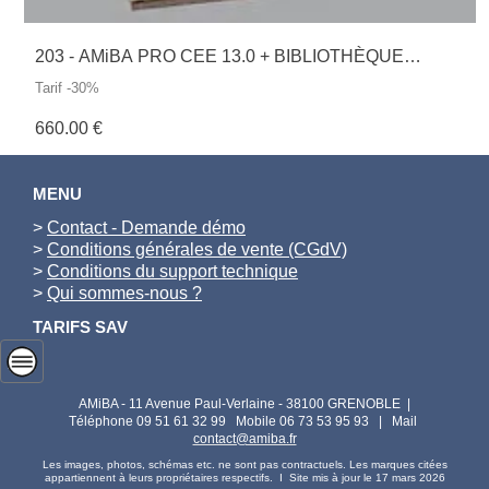
203 - AMiBA PRO CEE 13.0 + BIBLIOTHÈQUE
COMPLÈTE
Tarif -30%
660.00 €
MENU
>
Contact - Demande démo
>
Conditions générales de vente (CGdV)
>
Conditions du support technique
>
Qui sommes-nous ?
TARIFS SAV
AMiBA - 11 Avenue Paul-Verlaine - 38100 GRENOBLE |
Téléphone 09 51 61 32 99 Mobile 06 73 53 95 93 | Mail
contact@amiba.fr
Les images, photos, schémas etc. ne sont pas contractuels. Les marques citées
appartiennent à leurs propriétaires respectifs. I Site mis à jour le 17 mars 2026